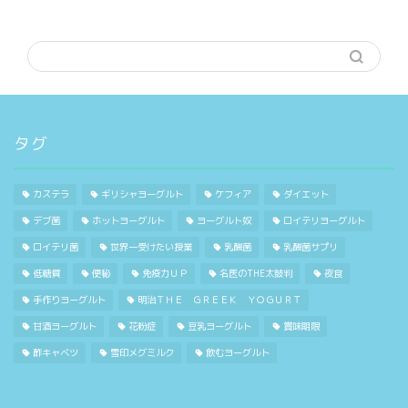
タグ
カステラ
ギリシャヨーグルト
ケフィア
ダイエット
デブ菌
ホットヨーグルト
ヨーグルト奴
ロイテリヨーグルト
ロイテリ菌
世界一受けたい授業
乳酸菌
乳酸菌サプリ
低糖質
便秘
免疫力ＵＰ
名医のTHE太鼓判
夜食
手作りヨーグルト
明治ＴＨＥ ＧＲＥＥＫ ＹＯＧＵＲＴ
甘酒ヨーグルト
花粉症
豆乳ヨーグルト
賞味期限
酢キャベツ
雪印メグミルク
飲むヨーグルト