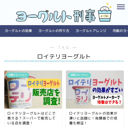
ヨーグルトの効果
ヨーグルトの作り方
ヨーグルトアレンジ
市販のヨ
― TAG ―
ロイテリヨーグルト
市販のヨーグルト
市販のヨーグルト
ロイテリヨーグルトはどこで
ロイテリヨーグルトの効果が
買える？スーパーで販売して
凄いと話題に！発酵器での培
いる店を調査！
養も検証！